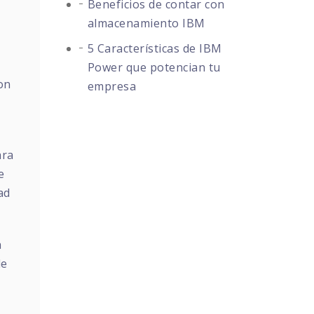
Beneficios de contar con
almacenamiento IBM
5 Características de IBM
Power que potencian tu
on
empresa
ara
e
ad
a
de